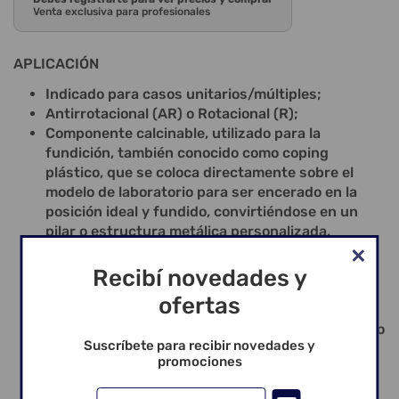
Venta exclusiva para profesionales
APLICACIÓN
Indicado para casos unitarios/múltiples;
Antirrotacional (AR) o Rotacional (R);
Componente calcinable, utilizado para la
fundición, también conocido como coping
plástico, que se coloca directamente sobre el
modelo de laboratorio para ser encerado en la
posición ideal y fundido, convirtiéndose en un
pilar o estructura metálica personalizada.
Después de esta etapa, se aplicará sobre el
implante;
Recibí novedades y
La mejor indicación para la confección de pilares
ofertas
personalizados;
Componente versátil, que puede ser cementado o
Suscríbete para recibir novedades y
atornillado, aplicado para overdenture, protocolo
promociones
y elementos unitarios/múltiples;
Incluye tornillo definitivo;