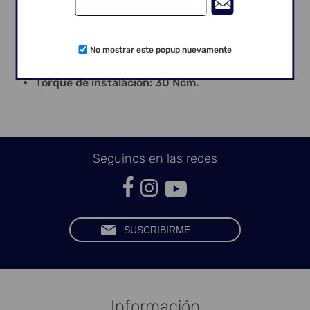
Instalación Transfer de Moldeador Abierto: Llave
Hexagonal n°7 – 1,17 mm;
Instalación Transfer Moldeador Cerrado: Llave
No mostrar este popup nuevamente
Fricción n°3;
Instalación: Llave Cuadrada n°4 – 1,3 mm;
Torque de instalación: 30 Ncm.
Seguinos en las redes
Información