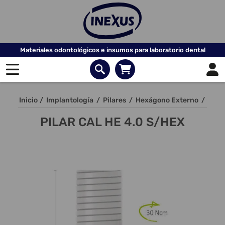
Materiales odontológicos e insumos para laboratorio dental
Inicio
/
Implantología
/
Pilares
/
Hexágono Externo
/
PILAR CAL HE 4.0 S/HEX