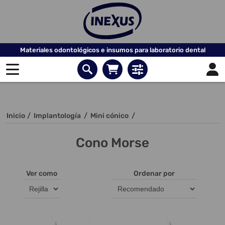
Materiales odontológicos e insumos para laboratorio dental
Inicio
/
Implantología
/
Mini cónico
/
Cono Morse
Ver como
Ordenar por