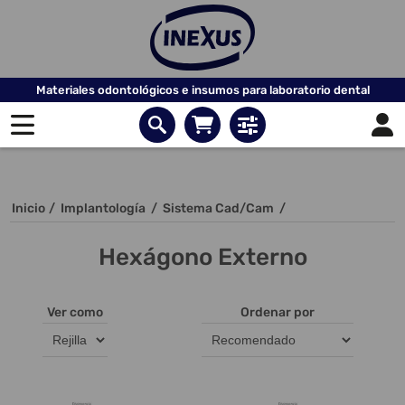
Materiales odontológicos e insumos para laboratorio dental
Inicio
/
Implantología
/
Sistema Cad/Cam
/
Hexágono Externo
Ver como
Ordenar por