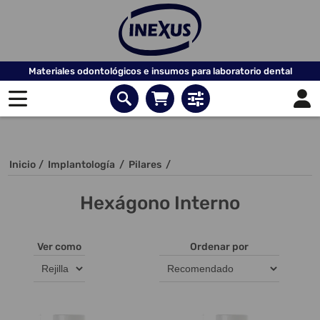
Materiales odontológicos e insumos para laboratorio dental
Inicio
/
Implantología
/
Pilares
/
Hexágono Interno
Ver como
Ordenar por