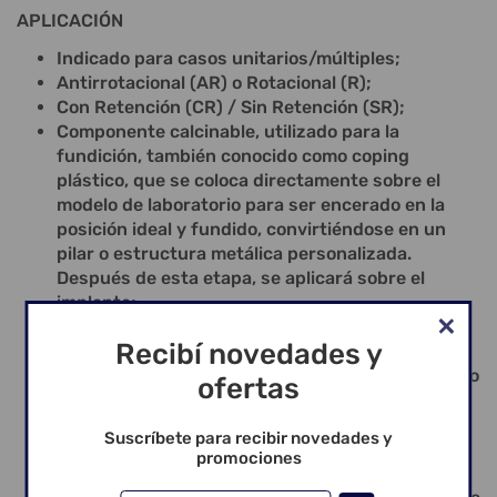
APLICACIÓN
Indicado para casos unitarios/múltiples;
Antirrotacional (AR) o Rotacional (R);
Con Retención (CR) / Sin Retención (SR);
Componente calcinable, utilizado para la
fundición, también conocido como coping
plástico, que se coloca directamente sobre el
modelo de laboratorio para ser encerado en la
posición ideal y fundido, convirtiéndose en un
pilar o estructura metálica personalizada.
Después de esta etapa, se aplicará sobre el
implante;
La mejor indicación para la confección de pilares
Recibí novedades y
personalizados;
Componente versátil, que puede ser cementado o
ofertas
atornillado, aplicado para overdenture, protocolo
y elementos unitarios/múltiples;
Suscríbete para recibir novedades y
Incluye tornillo definitivo;
promociones
Instalación Cónico Estético Angulado / Casquillo