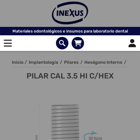
Materiales odontológicos e insumos para laboratorio dental
Inicio
/
Implantología
/
Pilares
/
Hexágono Interno
/
PILAR CAL 3.5 HI C/HEX