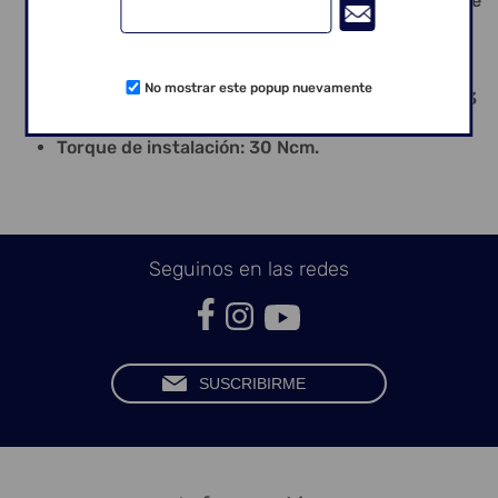
/ Tornillo del Transfer de Moldeador Abierto: Llave
hexagonal n°7 – 1,17 mm;
Instalación Transfer Cónico Estético Moldeador
Cerrado: Llave Fricción n°3;
No mostrar este popup nuevamente
Llave para la instalación: Llave Cuadrada n°4 – 1,3
mm;
Torque de instalación: 30 Ncm.
Seguinos en las redes