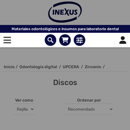
Materiales odontológicos e insumos para laboratorio dental
Inicio
/
Odontología digital
/
UPCERA
/
Zirconio
/
Discos
Ver como
Ordenar por