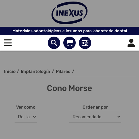
Materiales odontológicos e insumos para laboratorio dental
Inicio
/
Implantología
/
Pilares
/
Cono Morse
Ver como
Ordenar por