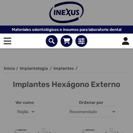
Materiales odontológicos e insumos para laboratorio dental
Inicio
/
Implantología
/
Implantes
/
Implantes Hexágono Externo
Ver como
Ordenar por