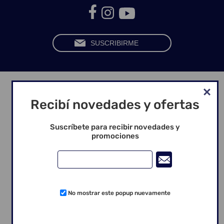
Información
Recibí novedades y ofertas
Envíos y Devoluciones
Suscríbete para recibir novedades y
Política de Privacidad
promociones
Condiciones de Uso
Empresa
No mostrar este popup nuevamente
Cuenta
Mi cuenta