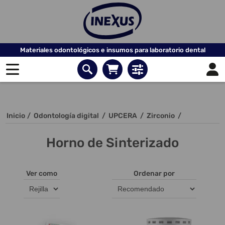
Materiales odontológicos e insumos para laboratorio dental
Inicio
/
Odontología digital
/
UPCERA
/
Zirconio
/
Horno de Sinterizado
Ver como
Ordenar por