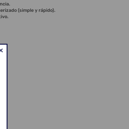
ncia.
erizado (simple y rápido).
ivo.