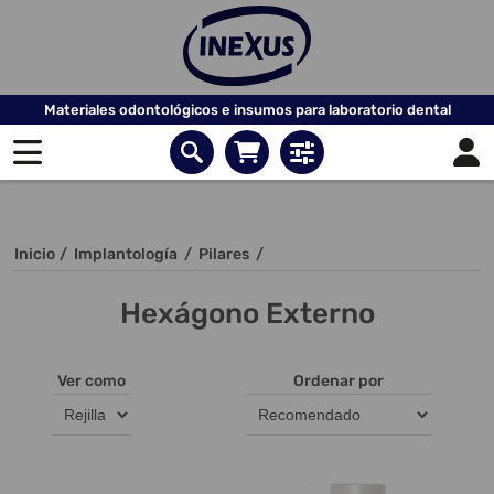
Materiales odontológicos e insumos para laboratorio dental
Inicio
/
Implantología
/
Pilares
/
Hexágono Externo
Ver como
Ordenar por