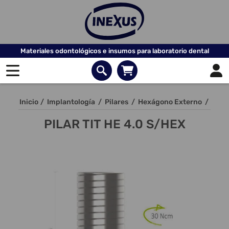
Materiales odontológicos e insumos para laboratorio dental
Inicio
/
Implantología
/
Pilares
/
Hexágono Externo
/
PILAR TIT HE 4.0 S/HEX