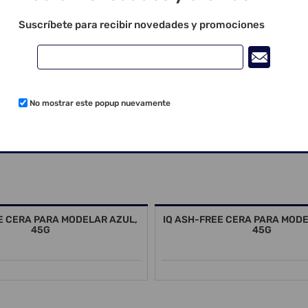
Suscríbete para recibir novedades y promociones
No mostrar este popup nuevamente
E CERA PARA MODELAR AZUL,
IQ ASH-FREE CERA PARA MODE
45G
45G