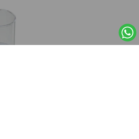
A PARA
IQ COMPACT ASHFREE CERA PARA
G
MODELAR VERDE NEÓN, 45G