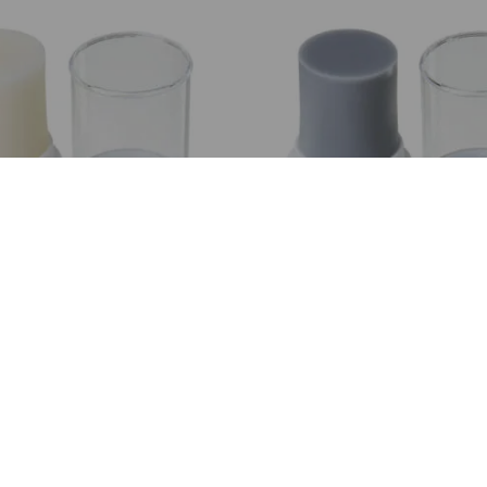
PACT ASHFREE CERA PARA
IQ COMPACT ASHFREE CER
DELAR BLANCO, 45G
MODELAR GRIS, 45