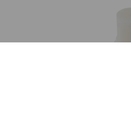
IQ COM
MO