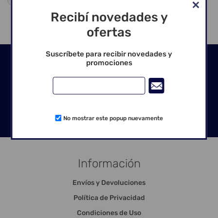
Recibí novedades y
ofertas
Suscríbete para recibir novedades y
Seguinos en las redes
promociones
No mostrar este popup nuevamente
Información
Envíos y Devoluciones
Política de Privacidad
Condiciones de Uso