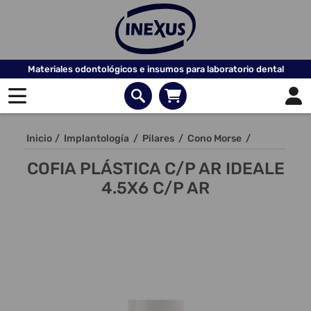
Materiales odontológicos e insumos para laboratorio dental
Inicio
/
Implantología
/
Pilares
/
Cono Morse
/
COFIA PLÁSTICA C/P AR IDEALE
4.5X6 C/P AR