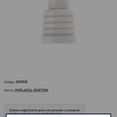
25858
Código:
IMPLACIL OSSTEM
Marca:
Debes registrarte para ver precios y comprar
Venta exclusiva para profesionales