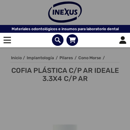
Materiales odontológicos e insumos para laboratorio dental
Inicio
/
Implantología
/
Pilares
/
Cono Morse
/
COFIA PLÁSTICA C/P AR IDEALE
3.3X4 C/P AR