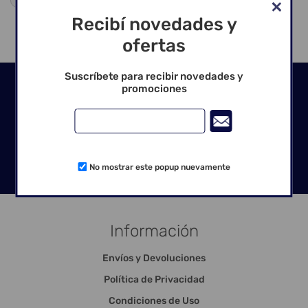
Recibí novedades y
ofertas
Suscríbete para recibir novedades y
Seguinos en las redes
promociones
No mostrar este popup nuevamente
Información
Envíos y Devoluciones
Política de Privacidad
Condiciones de Uso