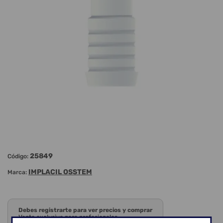
25849
Código:
IMPLACIL OSSTEM
Marca:
Debes registrarte para ver precios y comprar
Venta exclusiva para profesionales