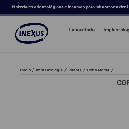
Materiales odontológicos e insumos para laboratorio dent
Laboratorio
Implantolog
Inicio
/
Implantología
/
Pilares
/
Cono Morse
/
COF