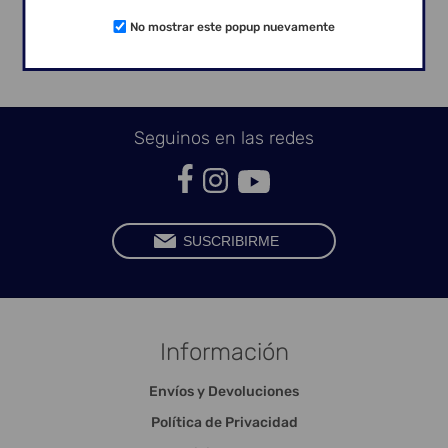
mm;
Torque de instalación: 30 Ncm.
No mostrar este popup nuevamente
Seguinos en las redes
Información
Envíos y Devoluciones
Política de Privacidad