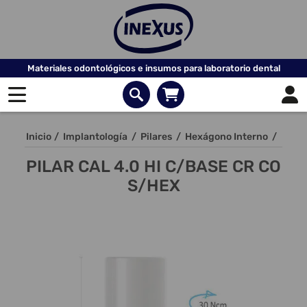
Materiales odontológicos e insumos para laboratorio dental
Inicio
/
Implantología
/
Pilares
/
Hexágono Interno
/
PILAR CAL 4.0 HI C/BASE CR CO
S/HEX