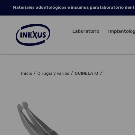
Materiales odontológicos e insumos para laboratorio dent
Laboratorio
Implantolog
Inicio
/
Cirugía y varios
/
QUINELATO
/