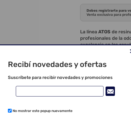
Debes registrarte para v
Venta exclusiva para prof
La línea
ATOS
de resin
profesionales de la odo
excelencia en los resu
fidelidad la estética 
de alto rendimiento.
Recibí novedades y ofertas
Inspirada en la guía de
ATOS incorpora caracte
Suscríbete para recibir novedades y promociones
final:
Dentina:
mayor op
naturalidad y pro
Esmalte:
transluc
dentinario.
No mostrar este popup nuevamente
Contenido:
1 jeringa de resin