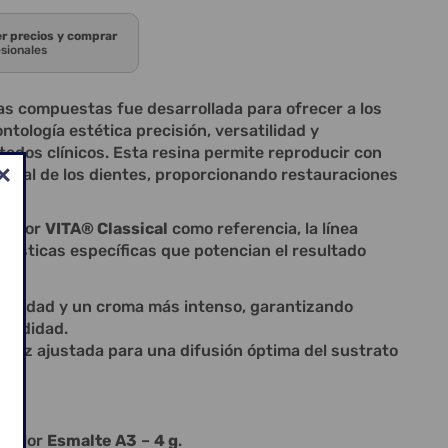
er precios y comprar
esionales
as compuestas fue desarrollada para ofrecer a los
ntología estética precisión, versatilidad y
ltados clínicos. Esta resina permite reproducir con
natural de los dientes, proporcionando restauraciones
 color
VITA® Classical
como referencia, la línea
rísticas específicas que potencian el resultado
acidad y un croma más intenso, garantizando
fundidad.
idez ajustada para una difusión óptima del sustrato
a color
Esmalte
A3
–
4 g
.