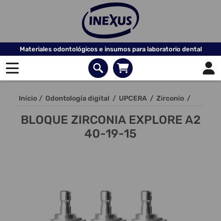
Materiales odontológicos e insumos para laboratorio dental
Inicio
/
Odontología digital
/
UPCERA
/
Zirconio
/
BLOQUE ZIRCONIA EXPLORE A2
40-19-15