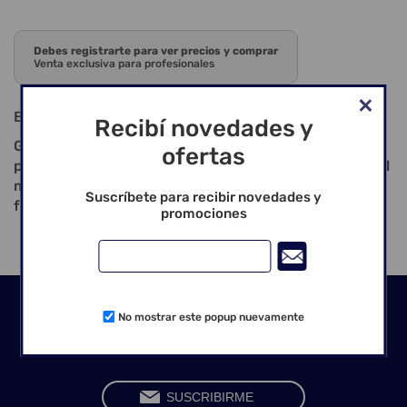
Debes registrarte para ver precios y comprar
Venta exclusiva para profesionales
BLOQUE CAD CAM DISILICATO DE LITIO
Recibí novedades y
Gracias a su estética superior, sus excelentes
ofertas
propiedades mecánicas y su alta tolerancia técnica, el
material proporciona excelentes resultados para la
Suscríbete para recibir novedades y
fabricación de restauraciones de Disilicato de Litio
promociones
Seguinos en las redes
No mostrar este popup nuevamente