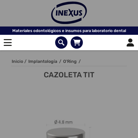
Materiales odontológicos e insumos para laboratorio dental
Inicio
/
Implantología
/
O'Ring
/
CAZOLETA TIT