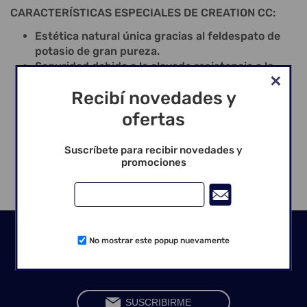
CARACTERÍSTICAS ESPECIALES DE CREATION CC:
Estética natural única gracias al feldespato de
potasio de gran pureza.
Seguridad debido a la elevada resistencia a la
flexión.
Recibí novedades y
Efecto de color natural y de luz a través de los
cristales de leucita.
ofertas
Manipulación fácil gracias al sistema general de
color y estratificación.
Suscríbete para recibir novedades y
Seguridad en la elaboración desde 1988.
promociones
Seguinos en las redes
No mostrar este popup nuevamente