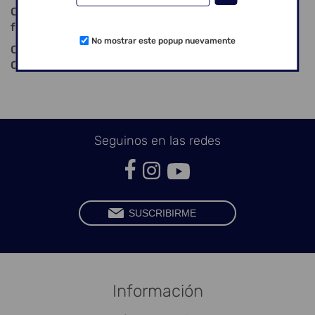
Creation CC Creapast - porque la base es
fundamental.
No mostrar este popup nuevamente
Colores (3 gr): A1, A2, A3, A3,5, A4, B1, B2, B3, B4, C1,
C2, C3, C4, D2, D3, D4.
Seguinos en las redes
Información