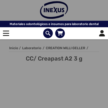
Materiales odontológicos e insumos para laboratorio dental
Inicio
/
Laboratorio
/
CREATION WILLI GELLER
/
CC/ Creapast A2 3 g