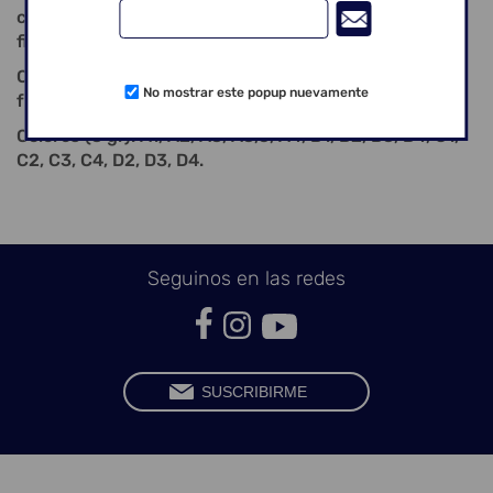
con un intervalo de fusión breve, para una mayor
fiabilidad del color en la restauración final.
Creation CC Creapast - porque la base es
No mostrar este popup nuevamente
fundamental.
Colores (3 gr): A1, A2, A3, A3,5, A4, B1, B2, B3, B4, C1,
C2, C3, C4, D2, D3, D4.
Seguinos en las redes