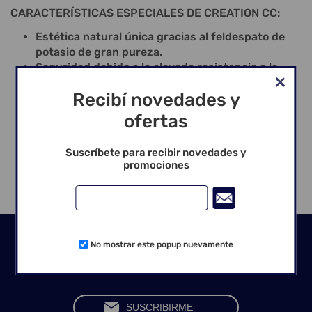
CARACTERÍSTICAS ESPECIALES DE CREATION CC:
Estética natural única gracias al feldespato de
potasio de gran pureza.
Seguridad debido a la elevada resistencia a la
flexión.
Recibí novedades y
Efecto de color natural y de luz a través de los
cristales de leucita.
ofertas
Manipulación fácil gracias al sistema general de
color y estratificación.
Suscríbete para recibir novedades y
Seguridad en la elaboración desde 1988.
promociones
Seguinos en las redes
No mostrar este popup nuevamente