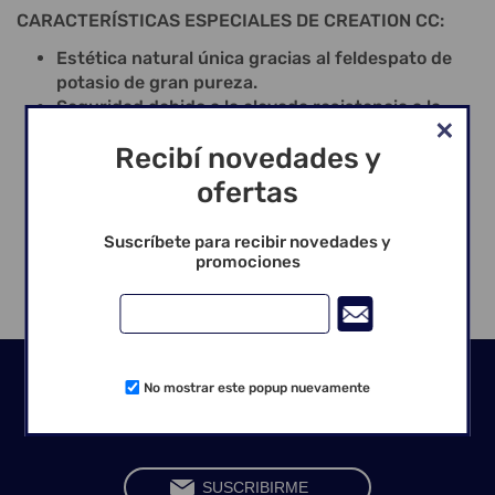
CARACTERÍSTICAS ESPECIALES DE CREATION CC:
Estética natural única gracias al feldespato de
potasio de gran pureza.
Seguridad debido a la elevada resistencia a la
flexión.
Recibí novedades y
Efecto de color natural y de luz a través de los
cristales de leucita.
ofertas
Manipulación fácil gracias al sistema general de
color y estratificación.
Suscríbete para recibir novedades y
Seguridad en la elaboración desde 1988.
promociones
Seguinos en las redes
No mostrar este popup nuevamente