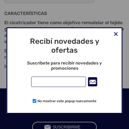
CARACTERÍSTICAS
El cicatrizador tiene como objetivo remodelar el tejido
gingival, preparándolo para la finalización del caso y la
aplicación protésica del componente sobre el
Recibí novedades y
implante;
ofertas
El tiempo estimado para alcanzar el objetivo de
remodelación es de 7 a 30 días;
Suscríbete para recibir novedades y
Instalación: Llave Hexagonal n.o 7 – 1,17 mm.
promociones
Seguinos en las redes
No mostrar este popup nuevamente