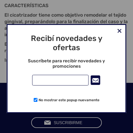
CARACTERÍSTICAS
El cicatrizador tiene como objetivo remodelar el tejido
gingival, preparándolo para la finalización del caso y la
aplicación protésica del componente sobre el
implante;
Recibí novedades y
El tiempo estimado para alcanzar el objetivo de
ofertas
remodelación es de 7 a 30 días;
Instalación: Llave Hexagonal n.o 7 – 1,17 mm.
Suscríbete para recibir novedades y
promociones
Seguinos en las redes
No mostrar este popup nuevamente