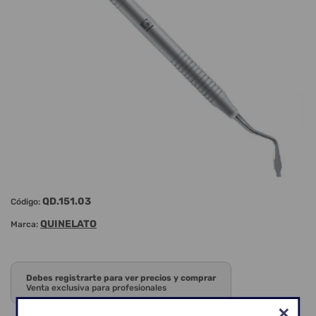
QD.151.03
Código:
QUINELATO
Marca:
Debes registrarte para ver precios y comprar
Venta exclusiva para profesionales