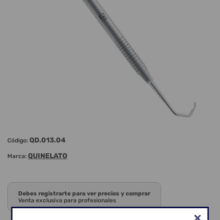
QD.013.04
Código:
QUINELATO
Marca:
Debes registrarte para ver precios y comprar
Venta exclusiva para profesionales