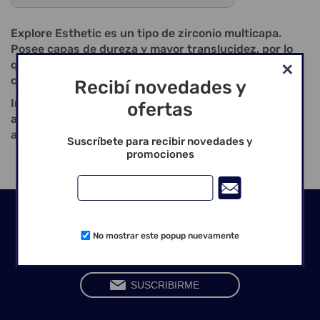
Explore Esthetic es un tipo de zirconio multicapa.
Posee capas de dureza y mayor translucidez, por lo
que es más adecuada para restauraciones anteriores
con mayores requerimientos estéticos.
Recibí novedades y
Indicaciones: Coronas anteriores totalmente
ofertas
anatómicas; puentes anteriores totalmente
anatómicos; máx. cuatro piezas; carillas.
Suscríbete para recibir novedades y
promociones
Seguinos en las redes
No mostrar este popup nuevamente