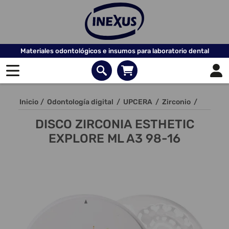
Materiales odontológicos e insumos para laboratorio dental
Inicio
/
Odontología digital
/
UPCERA
/
Zirconio
/
DISCO ZIRCONIA ESTHETIC
EXPLORE ML A3 98-16