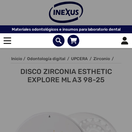
Materiales odontológicos e insumos para laboratorio dental
Inicio
/
Odontología digital
/
UPCERA
/
Zirconio
/
DISCO ZIRCONIA ESTHETIC
EXPLORE ML A3 98-25