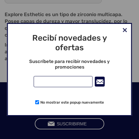
Explore Esthetic es un tipo de zirconio multicapa.
Posee capas de dureza y mayor translucidez, por lo
que es más adecuada para restauraciones anteriores
con mayores requerimientos estéticos.
Recibí novedades y
Indicaciones: Coronas anteriores totalmente
ofertas
anatómicas; puentes anteriores totalmente
anatómicos; máx. cuatro piezas; carillas.
Suscríbete para recibir novedades y
promociones
Seguinos en las redes
No mostrar este popup nuevamente