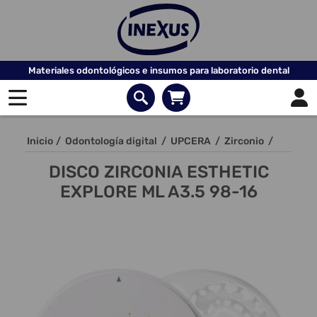
Materiales odontológicos e insumos para laboratorio dental
Inicio
/
Odontología digital
/
UPCERA
/
Zirconio
/
DISCO ZIRCONIA ESTHETIC
EXPLORE ML A3.5 98-16