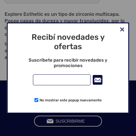
Explore Esthetic es un tipo de zirconio multicapa.
Posee capas de dureza y mayor translucidez, por lo
que es más adecuada para restauraciones anteriores
con mayores requerimientos estéticos.
Recibí novedades y
Indicaciones: Coronas anteriores totalmente
ofertas
anatómicas; puentes anteriores totalmente
anatómicos; máx. cuatro piezas; carillas.
Suscríbete para recibir novedades y
promociones
Seguinos en las redes
No mostrar este popup nuevamente