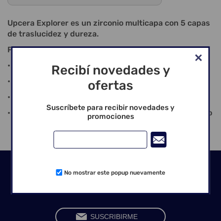
Upcera Explorer es un zirconio multicapa con 5 capas
de traslucidez y dureza.
Puede ser utilizados en diversas restauraciones:
• Translucidez para piezas anteriores
Recibí novedades y
• Un degradado de color multicapa
ofertas
• Alta resistencia para soportar todos los puentes
Suscríbete para recibir novedades y
• Alta resistencia a la fractura para resistir al astillado
promociones
Seguinos en las redes
No mostrar este popup nuevamente