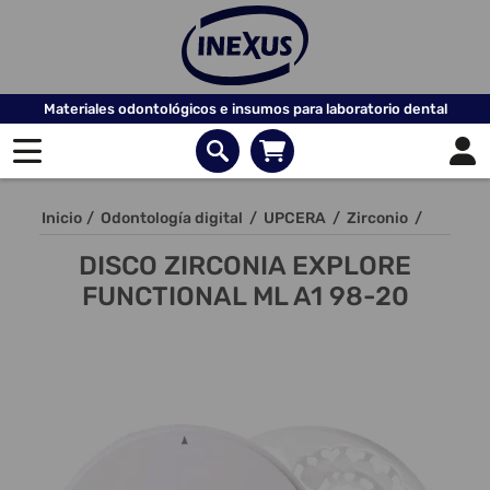
Materiales odontológicos e insumos para laboratorio dental
Inicio
/
Odontología digital
/
UPCERA
/
Zirconio
/
DISCO ZIRCONIA EXPLORE
FUNCTIONAL ML A1 98-20