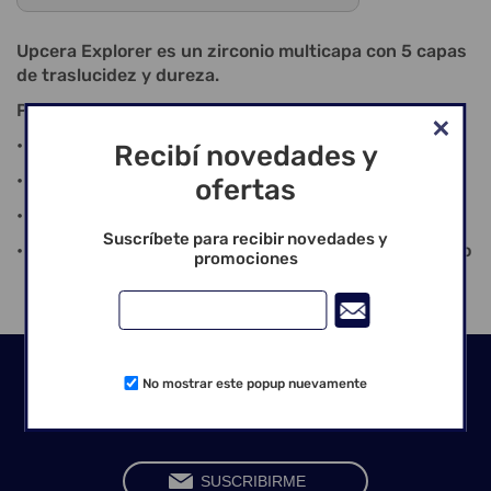
Upcera Explorer es un zirconio multicapa con 5 capas
de traslucidez y dureza.
Puede ser utilizados en diversas restauraciones:
• Translucidez para piezas anteriores
Recibí novedades y
• Un degradado de color multicapa
ofertas
• Alta resistencia para soportar todos los puentes
Suscríbete para recibir novedades y
• Alta resistencia a la fractura para resistir al astillado
promociones
Seguinos en las redes
No mostrar este popup nuevamente