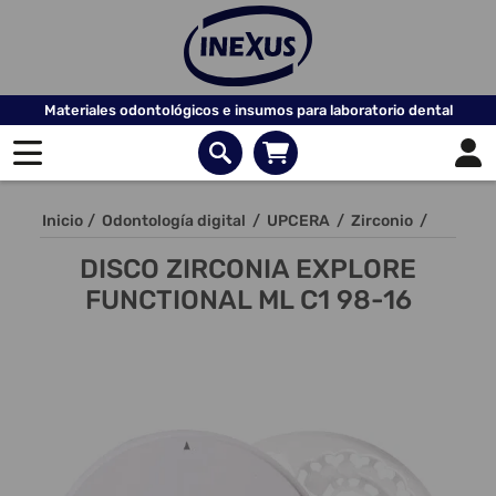
Materiales odontológicos e insumos para laboratorio dental
Inicio
/
Odontología digital
/
UPCERA
/
Zirconio
/
DISCO ZIRCONIA EXPLORE
FUNCTIONAL ML C1 98-16