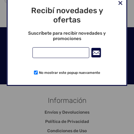
Recibí novedades y
ofertas
Suscríbete para recibir novedades y
Seguinos en las redes
promociones
No mostrar este popup nuevamente
Información
Envíos y Devoluciones
Política de Privacidad
Condiciones de Uso