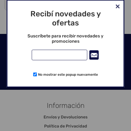
Venta exclusiva para profesionales
Recibí novedades y
ofertas
Suscríbete para recibir novedades y
promociones
Seguinos en las redes
No mostrar este popup nuevamente
Información
Envíos y Devoluciones
Política de Privacidad