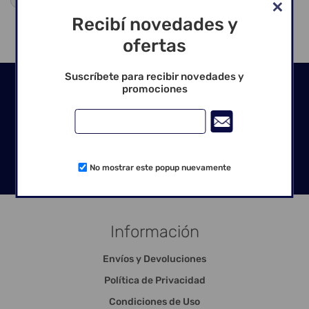
Recibí novedades y
ofertas
Suscríbete para recibir novedades y
Seguinos en las redes
promociones
No mostrar este popup nuevamente
Información
Envíos y Devoluciones
Política de Privacidad
Condiciones de Uso