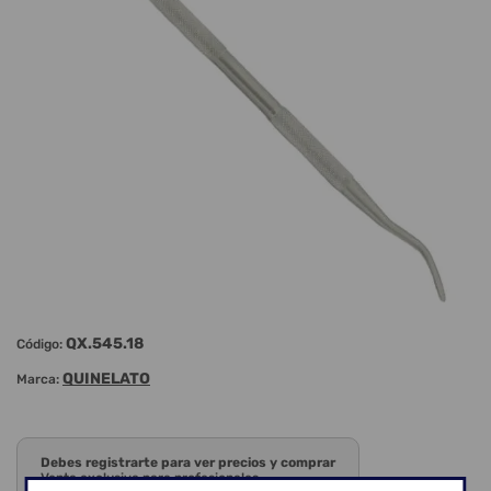
QX.545.18
Código:
QUINELATO
Marca:
Debes registrarte para ver precios y comprar
Venta exclusiva para profesionales