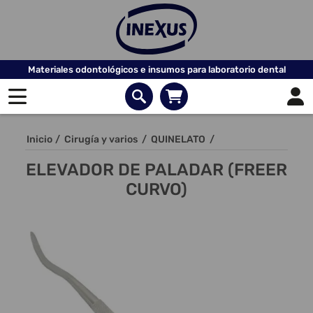
Materiales odontológicos e insumos para laboratorio dental
Inicio
/
Cirugía y varios
/
QUINELATO
/
ELEVADOR DE PALADAR (FREER
CURVO)