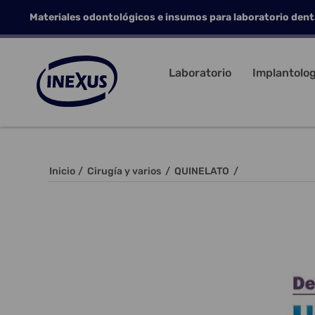
Materiales odontológicos e insumos para laboratorio dent
Laboratorio
Implantolog
Inicio
/
Cirugía y varios
/
QUINELATO
/