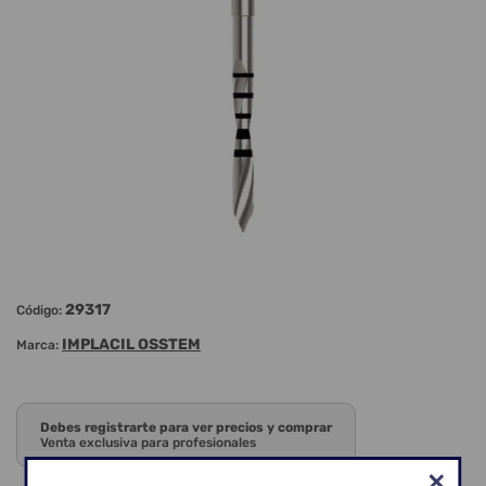
29317
Código:
IMPLACIL OSSTEM
Marca:
Debes registrarte para ver precios y comprar
Venta exclusiva para profesionales