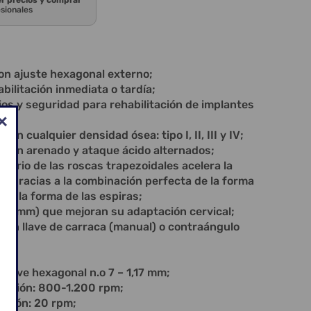
er precios y comprar
esionales
on ajuste hexagonal externo;
bilitación inmediata o tardía;
ios y seguridad para rehabilitación de implantes
 en cualquier densidad ósea: tipo I, II, III y IV;
a con arenado y ataque ácido alternados;
onario de las roscas trapezoidales acelera la
, gracias a la combinación perfecta de la forma
e y la forma de las espiras;
,25 mm) que mejoran su adaptación cervical;
 con llave de carraca (manual) o contraángulo
 Llave hexagonal n.o 7 – 1,17 mm;
ración: 800-1.200 rpm;
lación: 20 rpm;