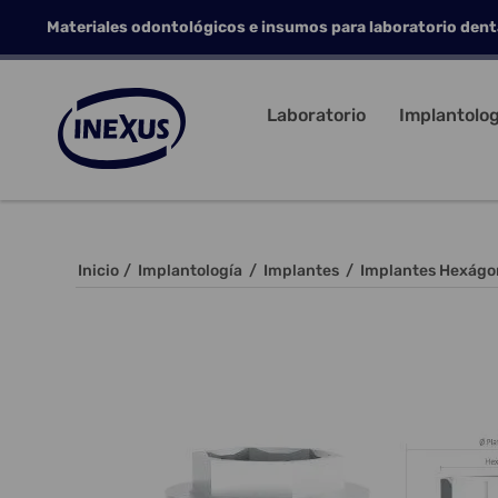
Materiales odontológicos e insumos para laboratorio dent
Laboratorio
Implantolog
Inicio
/
Implantología
/
Implantes
/
Implantes Hexágo