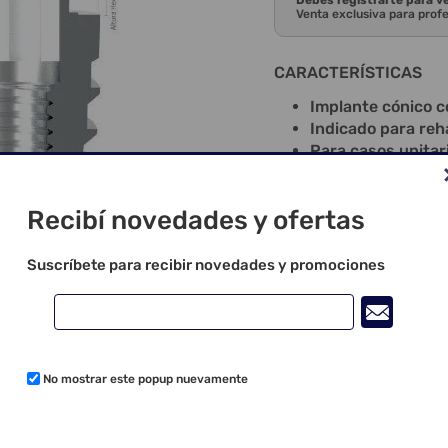
Debes registrarte para v
Venta exclusiva para prof
CARACTERÍSTICAS
Implante cónico c
Indicado para reha
Para casos unitar
múltiples;
Permite instalación
Recibí novedades y ofertas
Superficie tratad
El diseño revoluci
condensación ósea
Suscríbete para recibir novedades y promociones
cónica del implant
Microespirales (0
Se puede instalar
(motor);
Viene con cover;
No mostrar este popup nuevamente
Instalación cover:
Rotación de perfo
Rotación de insta