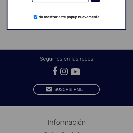
mm;
Rotación de perforación: 800-1.200 rpm;
Rotación de instalación: 20 rpm;
No mostrar este popup nuevamente
Torque de instalación recomendado hasta 60
Ncm.
Seguinos en las redes
Información