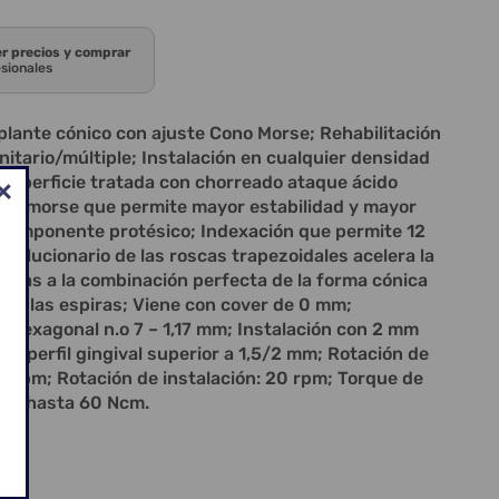
er precios y comprar
esionales
nte cónico con ajuste Cono Morse; Rehabilitación
Unitario/múltiple; Instalación en cualquier densidad
IV;* Superficie tratada con chorreado ataque ácido
lado morse que permite mayor estabilidad y mayor
l componente protésico; Indexación que permite 12
evolucionario de las roscas trapezoidales acelera la
cias a la combinación perfecta de la forma cónica
a de las espiras; Viene con cover de 0 mm;
ve hexagonal n.o 7 – 1,17 mm; Instalación con 2 mm
un perfil gingival superior a 1,5/2 mm; Rotación de
0 rpm; Rotación de instalación: 20 rpm; Torque de
ado hasta 60 Ncm.