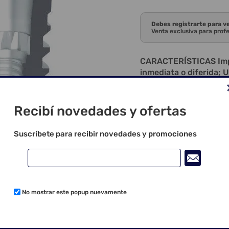
Debes registrarte para v
Venta exclusiva para prof
CARACTERÍSTICAS Impla
inmediata o diferida; 
ósea: tipo I, II, III y 
alternados; Doble sel
sellado bacteriano de
Recibí novedades y ofertas
posiciones; El diseño r
condensación ósea, gra
Suscríbete para recibir novedades y promociones
del implante y la form
Instalación cover: Lla
infraóseo; Se requiere 
perforación: 800-1.20
instalación recomend
No mostrar este popup nuevamente