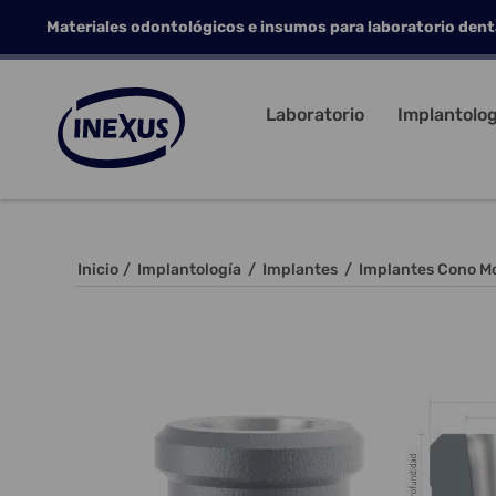
Materiales odontológicos e insumos para laboratorio dent
Laboratorio
Implantolog
Inicio
/
Implantología
/
Implantes
/
Implantes Cono M