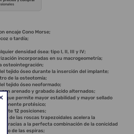
er precios y comprar
esionales
on encaje Cono Morse;
coz o tardía;
quier densidad ósea: tipo I, II, III y IV;
rización incorporadas en su macrogeometría;
la osteointegración;
l tejido óseo durante la inserción del implante;
ro de la osteotomía;
del tejido óseo neoformado;
a con arenado y grabado ácido alternados;
se que permite mayor estabilidad y mayor sellado
mponente protésico;
rmite 12 posiciones;
rio de las roscas trapezoidales acelera la
, gracias a la perfecta combinación de la conicidad
mato de las espiras;