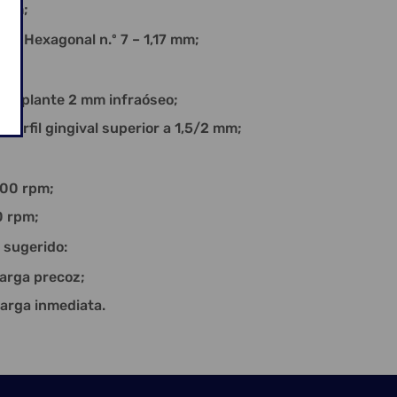
 mm;
Hexagonal n.º 7 – 1,17 mm;
te:
plante 2 mm infraóseo;
il gingival superior a 1,5/2 mm;
0 rpm;
 rpm;
 sugerido:
ga precoz;
a inmediata.