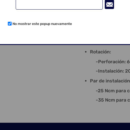
Viene con cover 1
-Instalación: Llave 
Aplicación implan
No mostrar este popup nuevamente
-Instalación del im
-Se necesita un perf
Rotación:
-Perforación: 60
-Instalación: 20
Par de instalación
-25 Ncm para car
-35 Ncm para carg