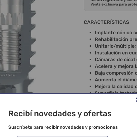
Debes registrarte para v
Venta exclusiva para prof
CARACTERÍSTICAS
Implante cónico c
Rehabilitación pre
Unitario/múltiple;
Instalación en cual
Cámaras de cicat
Acelera y mejora 
Baja compresión de
Aumenta el diámet
Mejora la calidad 
Superficie tratad
Doble sellado mor
bacteriano del co
Recibí novedades y ofertas
Indexación que pe
Diseño revoluciona
condensación ósea
Suscríbete para recibir novedades y promociones
del implante y for