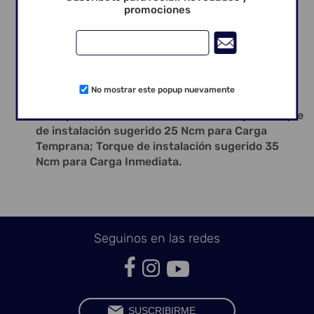
rehabilitación de implantes múltiples
promociones
Amplia línea de componentes protésicos para
prótesis tipo cementada, atornillada o
overdenture
Viene con cover; Instalación cover: Llave
hexagonal n.o 7 – 1,17 mm;
No mostrar este popup nuevamente
Instalación nivel óseo; Rotación de perforación:
600 rpm; Rotación de instalación: 20 rpm; Torque
de instalación sugerido 25 Ncm para Carga
Temprana; Torque de instalación sugerido 35
Ncm para Carga Inmediata.
Seguinos en las redes