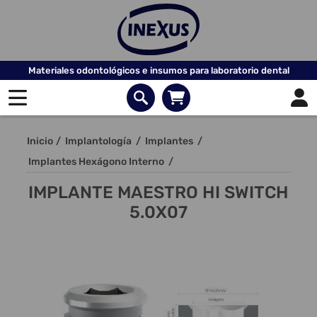
Materiales odontológicos e insumos para laboratorio dental
Inicio
/
Implantología
/
Implantes
/
Implantes Hexágono Interno
/
IMPLANTE MAESTRO HI SWITCH
5.0X07