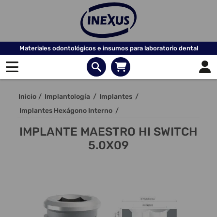
Materiales odontológicos e insumos para laboratorio dental
Inicio
/
Implantología
/
Implantes
/
Implantes Hexágono Interno
/
IMPLANTE MAESTRO HI SWITCH
5.0X09