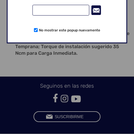
prótesis tipo cementada, atornillada o
overdenture
Viene con cover; Instalación cover: Llave
hexagonal n.o 7 – 1,17 mm;
Instalación nivel óseo; Rotación de perforación:
No mostrar este popup nuevamente
600 rpm; Rotación de instalación: 20 rpm; Torque
de instalación sugerido 25 Ncm para Carga
Temprana; Torque de instalación sugerido 35
Ncm para Carga Inmediata.
Seguinos en las redes