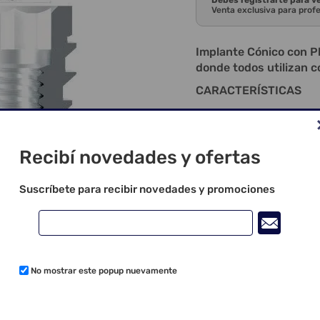
Debes registrarte para v
Venta exclusiva para prof
Implante Cónico con Pl
donde todos utilizan 
CARACTERÍSTICAS
Cámaras de cicat
Acelera y mejora 
Baja compresión de
Recibí novedades y ofertas
Aumenta el diámet
Mejora la calidad
Suscríbete para recibir novedades y promociones
Superficie tratad
Indicación para ca
implantes múltipl
Amplia línea de c
cementada, atorni
Viene con cover; I
No mostrar este popup nuevamente
Instalación nivel
instalación: 20 r
Carga Temprana; 