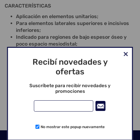
CARACTERÍSTICAS
Aplicación en elementos unitarios;
Para elementos laterales superiores e incisivos
inferiores;
Indicado para regiones de bajo espesor óseo y
poco espacio mesiodistal;
Versatilidad protésica, permitiendo aplicación
cementada o atornillada;
Recibí novedades y
Permite instalación en cualquier densidad ósea:
ofertas
tipo I, II, III y IV;
Instalación: Llave Muñón CM 3,5x4 y 3,5x6;
Rotación perforación 800 a 1200 Rpm;
Suscríbete para recibir novedades y
promociones
Rotación de instalación: 20 rpm;
Torque de instalación recomendado hasta 40
Ncm.
No mostrar este popup nuevamente